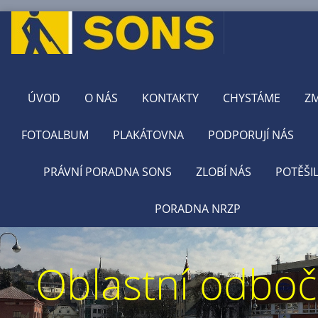
ÚVOD
O NÁS
KONTAKTY
CHYSTÁME
Z
FOTOALBUM
PLAKÁTOVNA
PODPORUJÍ NÁS
PRÁVNÍ PORADNA SONS
ZLOBÍ NÁS
POTĚŠI
PORADNA NRZP
Oblastní odbo