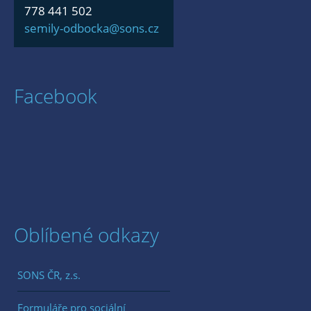
778 441 502
semily-odbocka@sons.cz
Facebook
Oblíbené odkazy
SONS ČR, z.s.
Formuláře pro sociální