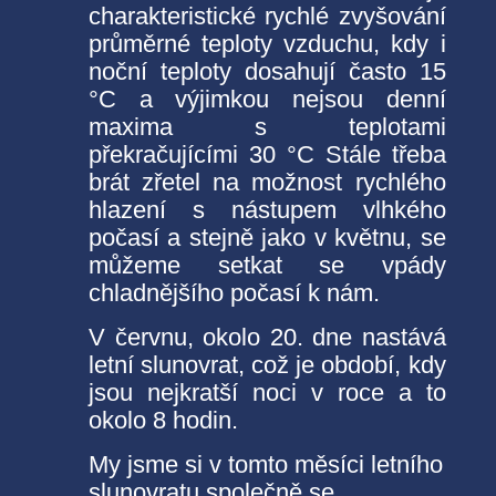
charakteristické rychlé zvyšování
průměrné teploty vzduchu, kdy i
noční teploty dosahují často 15
°C a výjimkou nejsou denní
maxima s teplotami
překračujícími 30 °C Stále třeba
brát zřetel na možnost rychlého
hlazení s nástupem vlhkého
počasí a stejně jako v květnu, se
můžeme setkat se vpády
chladnějšího počasí k nám.
V červnu, okolo 20. dne nastává
letní slunovrat, což je období, kdy
jsou nejkratší noci v roce a to
okolo 8 hodin.
My jsme si v tomto měsíci letního
slunovratu společně se