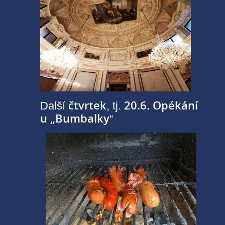
čtvrtek
20.6. Opékání
Další
, tj.
u „Bumbalky
“