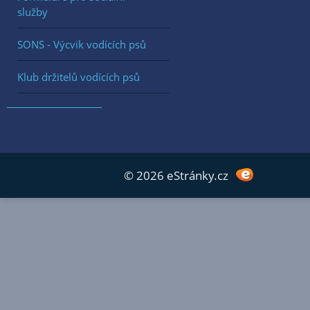
služby
SONS - Výcvik vodících psů
Klub držitelů vodících psů
© 2026 eStránky.cz