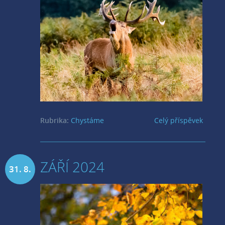
2024
Rubrika:
Chystáme
Celý příspěvek
ZÁŘÍ 2024
31. 8.
2024