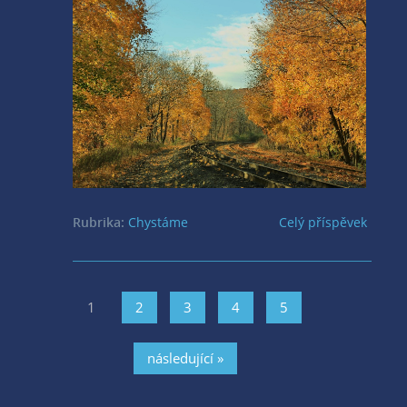
2023
Rubrika:
Chystáme
Celý příspěvek
1
2
3
4
5
následující »