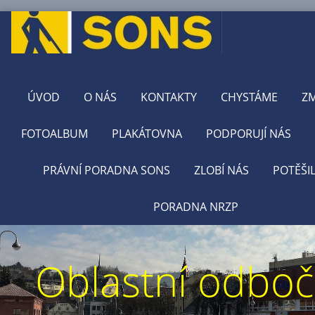
ÚVOD
O NÁS
KONTAKTY
CHYSTÁME
Z
FOTOALBUM
PLAKÁTOVNA
PODPORUJÍ NÁS
PRÁVNÍ PORADNA SONS
ZLOBÍ NÁS
POTĚŠI
PORADNA NRZP
Oblastní odbo