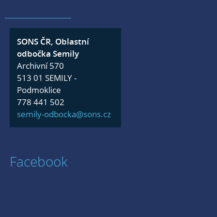
SONS ČR, Oblastní
odbočka Semily
Archivní 570
513 01 SEMILY -
Podmoklice
778 441 502
semily-odbocka@sons.cz
Facebook