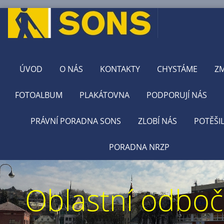
ÚVOD
O NÁS
KONTAKTY
CHYSTÁME
Z
FOTOALBUM
PLAKÁTOVNA
PODPORUJÍ NÁS
PRÁVNÍ PORADNA SONS
ZLOBÍ NÁS
POTĚŠI
PORADNA NRZP
Oblastní odbo