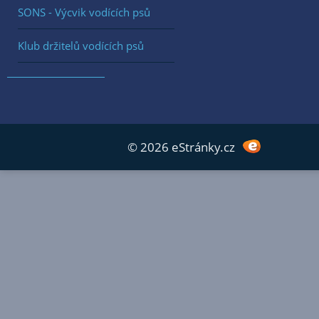
SONS - Výcvik vodících psů
Klub držitelů vodících psů
© 2026 eStránky.cz