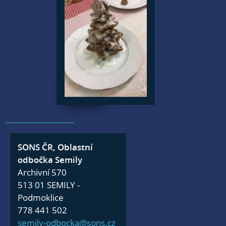
SONS ČR, Oblastní
odbočka Semily
Archivní 570
513 01 SEMILY -
Podmoklice
778 441 502
semily-odbocka@sons.cz