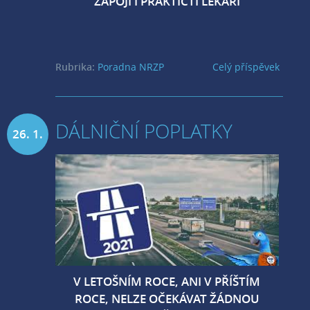
ZAPOJÍ I PRAKTIČTÍ LÉKAŘI
Rubrika:
Poradna NRZP
Celý příspěvek
DÁLNIČNÍ POPLATKY
26. 1.
2021
V LETOŠNÍM ROCE, ANI V PŘÍŠTÍM
ROCE, NELZE OČEKÁVAT ŽÁDNOU