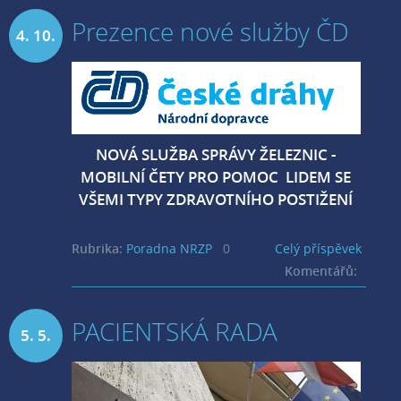
Prezence nové služby ČD
4. 10.
2020
NOVÁ SLUŽBA SPRÁVY ŽELEZNIC -
MOBILNÍ ČETY PRO POMOC LIDEM SE
VŠEMI TYPY ZDRAVOTNÍHO POSTIŽENÍ
Rubrika:
Poradna NRZP
0
Celý příspěvek
Komentářů:
PACIENTSKÁ RADA
5. 5.
2020