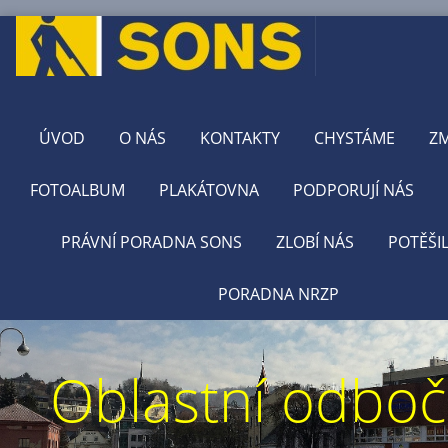
ÚVOD
O NÁS
KONTAKTY
CHYSTÁME
Z
FOTOALBUM
PLAKÁTOVNA
PODPORUJÍ NÁS
PRÁVNÍ PORADNA SONS
ZLOBÍ NÁS
POTĚŠI
PORADNA NRZP
Oblastní odbo