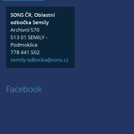
SONS ČR, Oblastní
odbočka Semily
Archivní 570
513 01 SEMILY -
Podmoklice
778 441 502
semily-odbocka@sons.cz
Facebook