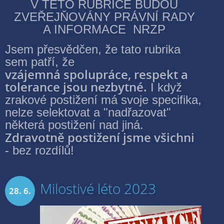
V TÉTO RUBRICE BUDOU
ZVEŘEJŇOVÁNY PRÁVNÍ RADY
A INFORMACE NRZP
Jsem přesvědčen, že tato rubrika
sem patří, že
vzájemná spolupráce, respekt a
tolerance jsou nezbytné.
I když
zrakové postižení má svoje specifika,
nelze selektovat a "nadřazovat"
některá postižení nad jiná.
Zdravotně postižení jsme všichni
-
bez rozdílů!
Milostivé léto 2023
28. 6.
2023