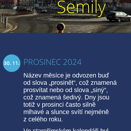
Semily
PROSINEC 2024
30. 11.
Název měsíce je odvozen buď
2024
od slova „prosinět“, což znamená
prosvítat nebo od slova „siný“,
což znamená šedivý. Dny jsou
totiž v prosinci často silně
mlhavé a slunce svítí nejméně
z celého roku.
Ve starořímském kalendáři byl