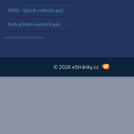
SONS - Výcvik vodících psů
Klub držitelů vodících psů
© 2026 eStránky.cz