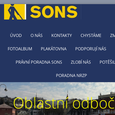
ÚVOD
O NÁS
KONTAKTY
CHYSTÁME
Z
FOTOALBUM
PLAKÁTOVNA
PODPORUJÍ NÁS
PRÁVNÍ PORADNA SONS
ZLOBÍ NÁS
POTĚŠI
PORADNA NRZP
Oblastní odbo