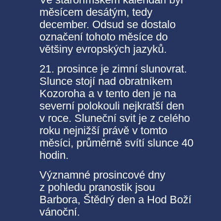
měsícem desátým, tedy
december. Odsud se dostalo
označení tohoto měsíce do
většiny evropských jazyků.
21. prosince je zimní slunovrat.
Slunce stojí nad obratníkem
Kozoroha a v tento den je na
severní polokouli nejkratší den
v roce. Sluneční svit je z celého
roku nejnižší právě v tomto
měsíci, průměrně svítí slunce 40
hodin.
Významné prosincové dny
z pohledu pranostik jsou
Barbora, Štědrý den a Hod Boží
vánoční.