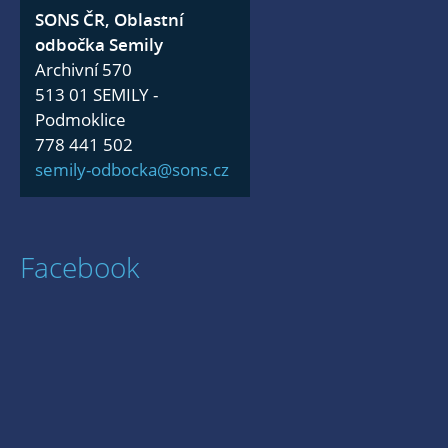
SONS ČR, Oblastní
odbočka Semily
Archivní 570
513 01 SEMILY -
Podmoklice
778 441 502
semily-odbocka@sons.cz
Facebook