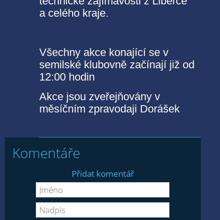
technické zajímavosti z Liberce
a celého kraje.
Všechny akce konající se v
semilské klubovně začínají již od
12:00 hodin
Akce jsou zveřejňovány v
měsíčním zpravodaji Dorášek
Komentáře
Přidat komentář