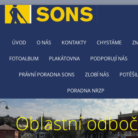
ÚVOD
O NÁS
KONTAKTY
CHYSTÁME
Z
FOTOALBUM
PLAKÁTOVNA
PODPORUJÍ NÁS
PRÁVNÍ PORADNA SONS
ZLOBÍ NÁS
POTĚŠI
PORADNA NRZP
Oblastní odbo