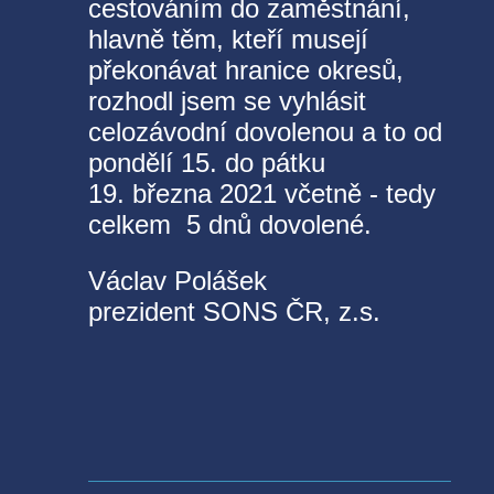
cestováním do
zaměstnání,
hlavně těm, kteří musejí
překonávat hranice okresů,
rozhodl
jsem se vyhlásit
celozávodní dovolenou a to od
pondělí 15. do pátku
19.
března 2021 včetně - tedy
celkem
5 dnů dovolené.
Václav Polášek
prezident SONS ČR, z.s.