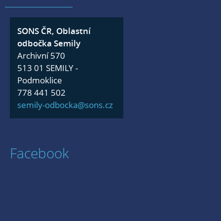
SONS ČR, Oblastní
odbočka Semily
Archivní 570
513 01 SEMILY -
Podmoklice
778 441 502
semily-odbocka@sons.cz
Facebook