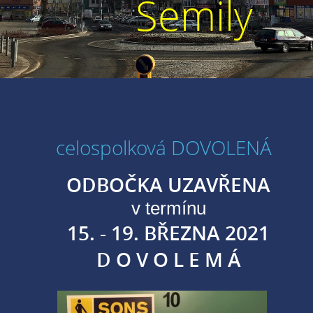
Semily
celospolková DOVOLENÁ
ODBOČKA UZAVŘENA
v termínu
15. - 19. BŘEZNA 2021
D O V O L E M Á