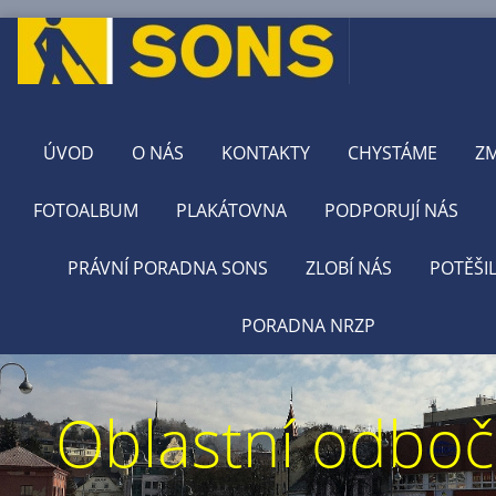
ÚVOD
O NÁS
KONTAKTY
CHYSTÁME
Z
FOTOALBUM
PLAKÁTOVNA
PODPORUJÍ NÁS
PRÁVNÍ PORADNA SONS
ZLOBÍ NÁS
POTĚŠI
PORADNA NRZP
Oblastní odbo