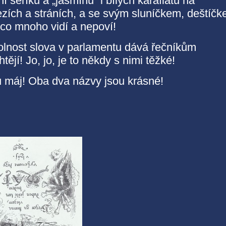
í šeříku a „jasmínu“ i bílých karafiátů na
zích a stráních, a se svým sluníčkem, deštíč
co mnoho vidí a nepoví!
olnost slova v parlamentu dává řečníkům
htějí! Jo, jo, je to někdy s nimi těžké!
 máj! Oba dva názvy jsou krásné!