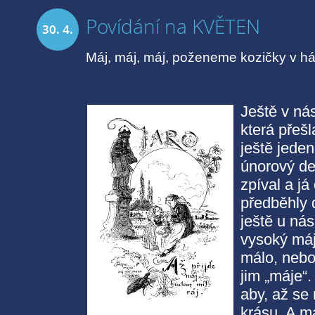
Povídání na KVĚTEN
30. 4.
Máj, máj, máj, poženeme kozičky v h
2021
Ještě v nás
která přeš
ještě jeden
únorový de
zpíval a já
předběhly 
ještě u ná
vysoký májo
málo, nebo
jim „máje“
aby, až se 
krásu. A má