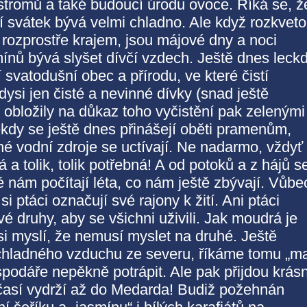
stromů a také budoucí úrodu ovoce. Říká se, ž
její svátek bývá velmi chladno. Ale když rozkvet
e rozprostře krajem, jsou májové dny a noci
ínů bývá slyšet dívčí vzdech. Ještě dnes leck
 svatodušní obec a přírodu, ve které čistí
ysi jen čisté a nevinné dívky (snad ještě
 obložily na důkaz toho vyčistění pak zelenými
ěkdy se ještě dnes přinášejí oběti pramenům,
é vodní zdroje se uctívají. Ne nadarmo, vždyť
 a tolik, tolik potřebná! A od potoků a z hájů s
é nám počítají léta, co nám ještě zbývají. Vůbe
i ptáci označují své rajony k žití. Ani ptáci
é druhy, aby se všichni uživili. Jak moudrá je
si myslí, že nemusí myslet na druhé. Ještě
hladného vzduchu ze severu, říkáme tomu „ma
podáře nepěkně potrápit. Ale pak přijdou krás
časí vydrží až do Medarda! Budiž požehnán