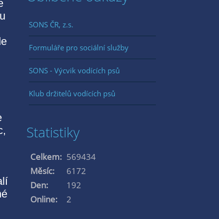
e
ou
SONS ČR, z.s.
de
Formuláře pro sociální služby
SONS - Výcvik vodících psů
Klub držitelů vodících psů
e
Statistiky
c,
Celkem:
569434
Měsíc:
6172
lí
Den:
192
né
Online:
2