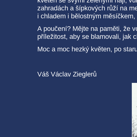
květen se svými zelenými háji, vůn
zahradách a šípkových růží na me
i chladem i bělostným měsíčkem, 
A poučení? Mějte na paměti, že v
příležitost, aby se blamovali, jak c
Moc a moc hezký květen, po staru
Váš Václav Zieglerů