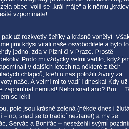
ela obec, volil se „král máje“ a k němu „králo
 ještě vzpomínáte!
 pak už rozkvetly šeříky a krásně voněly! Vša
sme jimi kdysi vítali naše osvoboditele a bylo to
ehdy jedno, zda v Plzni či v Praze. Prostě
dekoliv. Proto mi vždycky velmi vadilo, když j
apomínali v dalších letech na některé z těch
ladých chlapců, kteří u nás položili životy za
ivoty naše. A velmi mi to vadí i dneska! Kdy už
e zapomínat nemusí! Nebo snad ano? Brrr… T
sem se lekl!
u, pole jsou krásně zelená (někde dnes i žlutá
 – no, snad se to tradicí nestane!) a my se
ác, Servác a Bonifác – nesežehli svými pozdní