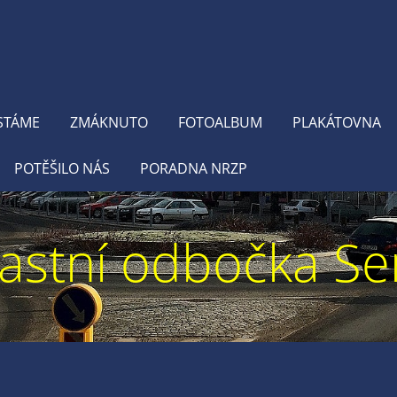
STÁME
ZMÁKNUTO
FOTOALBUM
PLAKÁTOVNA
POTĚŠILO NÁS
PORADNA NRZP
astní odbočka Se