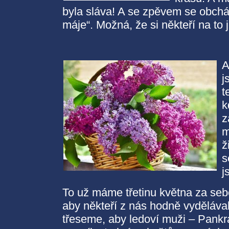
byla sláva! A se zpěvem se obcház
máje“. Možná, že si někteří na to
A
j
t
k
z
m
ž
s
j
To už máme třetinu května za sebo
aby někteří z nás hodně vydělávali
třeseme, aby ledoví muži – Pankr