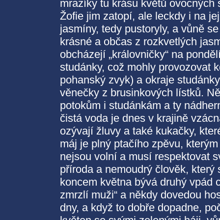
mrazíky tu krásu květů ovocných 
Žofie jim zatopí, ale leckdy i na 
jasmíny, tedy pustoryly, a vůně s
krásné a občas z rozkvetlých jasm
obcházejí „královničky“ na pondělí
studánky, což mohly provozovat kd
pohanský zvyk) a okraje studánky
věnečky z brusinkových lístků. N
potokům i studánkám a ty nádhern
čistá voda je dnes v krajině vzácná
ozývají žluvy a také kukačky, kter
máj je plný ptačího zpěvu, kterým s
nejsou volní a musí respektovat sv
příroda a nemoudrý člověk, který 
koncem května bývá druhý vpád c
zmrzlí muži“ a někdy dovedou hos
dny, a když to dobře dopadne, po