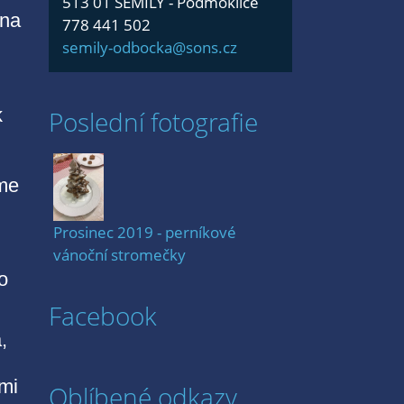
513 01 SEMILY - Podmoklice
vna
778 441 502
semily-odbocka@sons.cz
k
Poslední fotografie
sme
Prosinec 2019 - perníkové
vánoční stromečky
o
Facebook
,
mi
Oblíbené odkazy