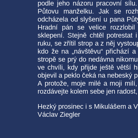
podle jeho názoru pracovní sílu
Půtovu manželku. Jak se rozho
odcházela od slyšení u pana Půty
Hradní pán se velice rozzlobi
sklepení. Stejně chtěl potrestat 
ruku, se zřítil strop a z něj vysto
kdo že na „návštěvu“ přichází a
stropě se prý do nedávna nikomu 
ve chvíli, kdy přijde ještě větší
objevil a peklo čeká na nebeský 
A protože, moje milé a moji milí,
rozdávejte kolem sebe jen radost, 
Hezký prosinec i s Mikulášem a
Václav Ziegler