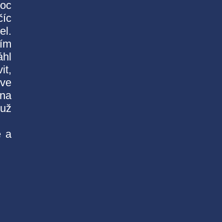
moc
číc
el.
ním
áhl
it,
 ve
ena
 už
e a