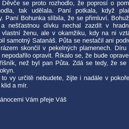
. Děvče se proto rozhodlo, že poprosí o po
dla, tak udělala. Paní potkala, když pla
. Paní Bohunka slíbila, že se přimluví. Bohuž
l a nešťastnou dívku nechal zazdít v hrad
i vlastní ženu, ale v okamžiku, kdy na ni vzt
upil samotný Satanáš. Půta se nestačil ani podiv
 rázem skončil v pekelných plamenech. Díru
nepodařilo opravit. Říkalo se, že bude oprav
 hříšník, než byl pan Půta. Zdá se tedy, že se
pokyn.
 to vy určitě nebudete, žijte i nadále v pokoř
klid a mír.
 Vánocemi
Vám přeje V
áš