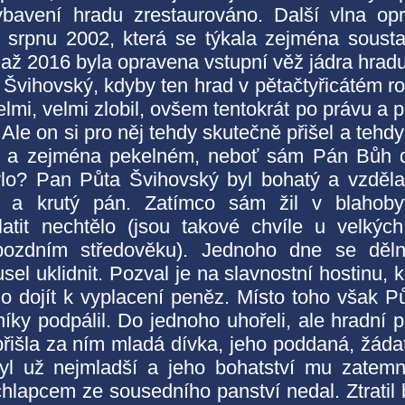
 vybavení hradu zrestaurováno. Další vlna op
 srpnu 2002, která se týkala zejména soust
 až 2016 byla opravena vstupní věž jádra hradu
 Švihovský, kdyby ten hrad v pětačtyřicátém r
velmi, velmi zlobil, ovšem tentokrát po právu a 
. Ale on si pro něj tehdy skutečně přišel a tehdy
m a zejména pekelném, neboť sám Pán Bůh 
ylo? Pan Půta Švihovský byl bohatý a vzděl
ný a krutý pán. Zatímco sám žil v blahoby
tit nechtělo (jsou takové chvíle u velkýc
ozdním středověku). Jednoho dne se děln
sel uklidnit. Pozval je na slavnostní hostinu, 
o dojít k vyplacení peněz. Místo toho však P
níky podpálil. Do jednoho uhořeli, ale hradní 
řišla za ním mladá dívka, jeho poddaná, žáda
yl už nejmladší a jeho bohatství mu zatemn
chlapcem ze sousedního panství nedal. Ztratil 