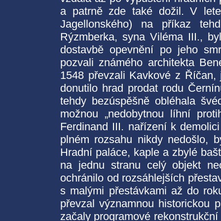
a patrně zde také dožil. V let
Jagellonského) na příkaz tehd
Rýzmberka, syna Viléma III., by
dostavbě opevnění po jeho smrt
pozvali známého architekta Ben
1548 převzali Kavkové z Říčan, j
donutilo hrad prodat rodu Černínů
tehdy bezúspěšně obléhala švéd
možnou „nedobytnou líhní proti
Ferdinand III. nařízení k demoli
plném rozsahu nikdy nedošlo, b
Hradní paláce, kaple a zbylé ba
na jednu stranu celý objekt neo
ochránilo od rozsáhlejších přesta
s malými přestávkami až do roku
převzal významnou historickou p
začaly programové rekonstrukční p