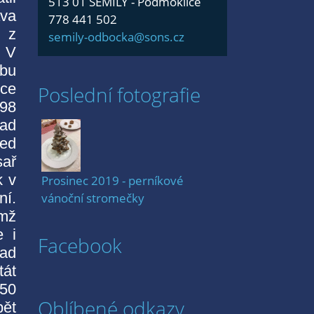
513 01 SEMILY - Podmoklice
ava
778 441 502
o z
semily-odbocka@sons.cz
. V
vbu
oce
Poslední fotografie
598
rad
řed
sař
k v
Prosinec 2019 - perníkové
ní.
vánoční stromečky
ímž
e i
Facebook
rad
tát
950
Oblíbené odkazy
pět