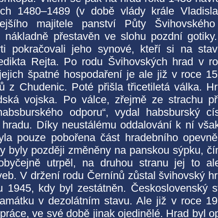
ech 1480–1489 (v době vlády krále Vladisl
ejšího majitele panství Půty Švihovskéh
l nákladně přestavěn ve slohu pozdní gotiky
i pokračovali jeho synové, kteří si na sta
edikta Rejta. Po rodu Švihovských hrad v r
ejich špatné hospodaření je ale již v roce 1
 z Chudenic. Poté přišla třicetiletá válka. H
ská vojska. Po válce, zřejmě ze strachu p
habsburského odporu“, vydal habsburský cí
ci hradu. Díky neustálému oddalování k ní vša
yla pouze pobořena část hradebního opevně
šty byly později změněny na panskou sýpku, č
byčejně utrpěl, na druhou stranu jej to al
veb. V držení rodu Černínů zůstal švihovský h
 1945, kdy byl zestátněn. Československý s
amátku v dezolátním stavu. Ale již v roce 1
ráce, ve své době jinak ojedinělé. Hrad byl o