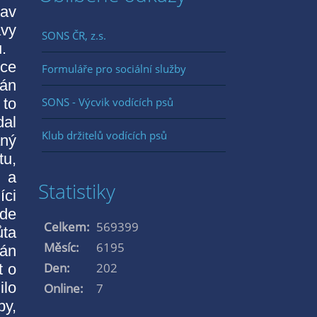
rav
avy
SONS ČR, z.s.
.
oce
Formuláře pro sociální služby
pán
SONS - Výcvik vodících psů
 to
dal
Klub držitelů vodících psů
aný
tu,
h a
Statistiky
íci
kde
Celkem:
569399
ůta
Měsíc:
6195
pán
Den:
202
t o
ilo
Online:
7
by,