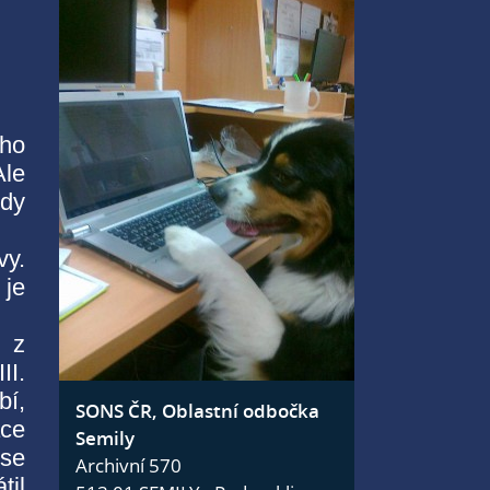
oho
Ale
edy
vy.
 je
ů z
I.
bí,
SONS ČR, Oblastní odbočka
ace
Semily
 se
Archivní 570
til