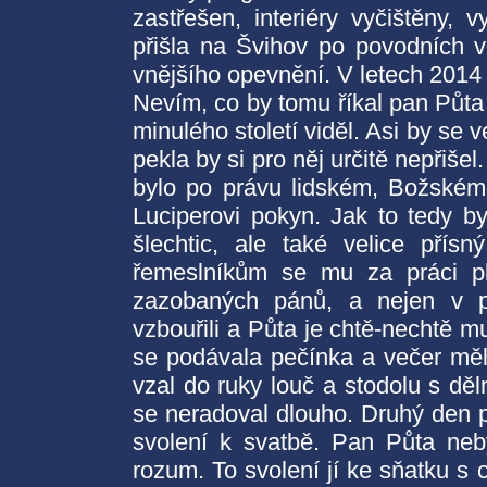
zastřešen, interiéry vyčištěny,
přišla na Švihov po povodních v
vnějšího opevnění. V letech 2014
Nevím, co by tomu říkal pan Půta
minulého století viděl. Asi by se 
pekla by si pro něj určitě nepřišel
bylo po právu lidském, Božské
Luciperovi pokyn. Jak to tedy b
šlechtic, ale také velice přís
řemeslníkům se mu za práci pla
zazobaných pánů, a nejen v p
vzbouřili a Půta je chtě-nechtě mu
se podávala pečínka a večer měl
vzal do ruky louč a stodolu s děl
se neradoval dlouho. Druhý den p
svolení k svatbě. Pan Půta neb
rozum. To svolení jí ke sňatku s 