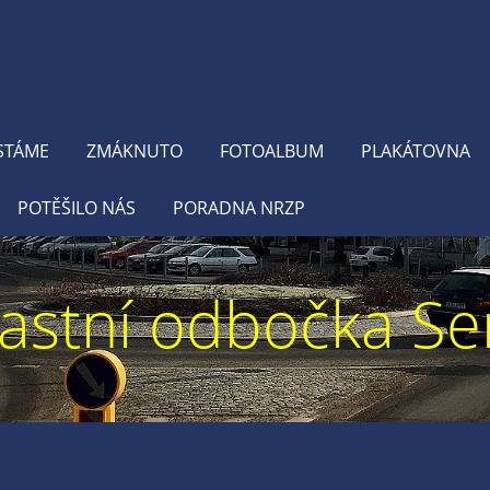
STÁME
ZMÁKNUTO
FOTOALBUM
PLAKÁTOVNA
POTĚŠILO NÁS
PORADNA NRZP
astní odbočka Se