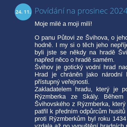
Povídání na prosinec 202
24. 11.
Moje milé a moji milí!
2024
O panu Půtovi ze Švihova, o jeho
hodně. I my si o těch jeho nepř
byli jste se někdy na hradě Šv
napřed něco o hradě samém.
Švihov je gotický vodní hrad na
Hrad je chráněn jako národní k
přístupný veřejnosti.
Zakladatelem hradu, který je 
Rýzmberka ze Skály. Během h
Švihovského z Rýzmberka, který 
patřil k předním odpůrcům husit
proti Rýzmberkům byl roku 1434
vzdala až po vypuštění hradních 