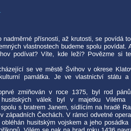
4
 nadměrné přísnosti, až krutosti, se povídá t
íjemných vlastnostech budeme spolu povídat. 
ihov podívat? Víte, kde leží? Povězme si t
cházející se ve městě Švihov v okrese Klato
ulturní památka. Je ve vlastnictví státu a
poprvé zmiňován v roce 1375, byl rod pán
usitských válek byl v majetku Viléma II
spolu s bratrem Janem, sídlícím na hradě Ra
ů v západních Čechách. V rámci odvetné oper
 obléhán husitským vojskem a jeho posádka
příkopů. Vilém se pak na hrad roku 1436 navrá