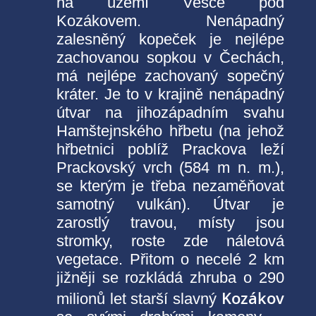
na území Vesce pod
Kozákovem. Nenápadný
zalesněný kopeček je nejlépe
zachovanou sopkou v Čechách,
má nejlépe zachovaný sopečný
kráter. Je to v krajině nenápadný
útvar na jihozápadním svahu
Hamštejnského hřbetu (na jehož
hřbetnici poblíž Prackova leží
Prackovský vrch (584 m n. m.),
se kterým je třeba nezaměňovat
samotný vulkán). Útvar je
zarostlý travou, místy jsou
stromky, roste zde náletová
vegetace. Přitom o necelé 2 km
jižněji se rozkládá zhruba o 290
Kozákov
milionů let starší slavný