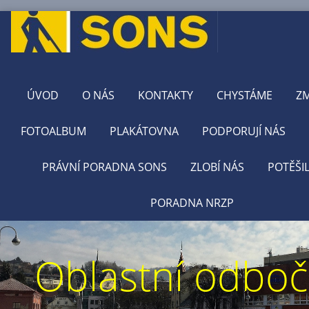
ÚVOD
O NÁS
KONTAKTY
CHYSTÁME
Z
FOTOALBUM
PLAKÁTOVNA
PODPORUJÍ NÁS
PRÁVNÍ PORADNA SONS
ZLOBÍ NÁS
POTĚŠI
PORADNA NRZP
Oblastní odbo