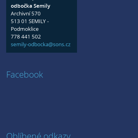
odbočka Semily
Archivní 570
513 01 SEMILY -
Podmoklice
778 441 502
semily-odbocka@sons.cz
Facebook
Oblíbené odkazy