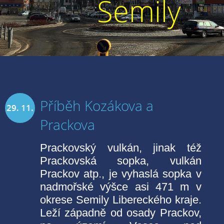
Semily
Příběh Kozákova a
29. 11.
Prackova
2019
Prackovský vulkán, jinak též
Prackovská sopka, vulkán
Prackov atp., je vyhaslá sopka v
nadmořské výšce asi 471 m v
okrese Semily Libereckého kraje.
Leží západně od osady Prackov,