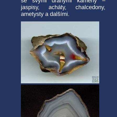
se svými drahými kameny –
jaspisy, acháty, chalcedony,
ametysty a dalšími.