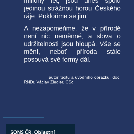
miliony let, jsou dnes spolu
jedinou strážnou horou Českého
ráje. Pokloňme se jim!
A nezapomeňme, že v přírodě
není nic neměnné, a slova o
udržitelnosti jsou hloupá. Vše se
mění, neboť příroda stále
posouvá své formy dál.
autor textu a úvodního obrázku: doc.
RNDr. Václav Ziegler, CSc
SONS ČR, Oblastní