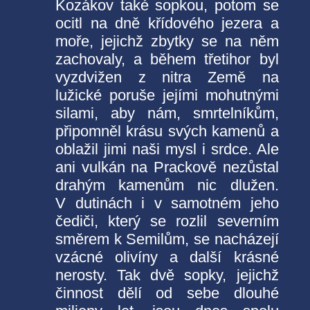
Kozákov také sopkou, potom se
ocitl na dně křídového jezera a
moře, jejichž zbytky se na něm
zachovaly, a během třetihor byl
vyzdvižen z nitra Země na
lužické poruše jejími mohutnými
silami, aby nám, smrtelníkům,
připomněl krásu svých kamenů a
oblažil jimi naši mysl i srdce. Ale
ani vulkán na Prackově nezůstal
drahým kamenům nic dlužen.
V dutinách i v samotném jeho
čediči, který se rozlil severním
směrem k Semilům, se nacházejí
vzácné olivíny a další krásné
nerosty. Tak dvě sopky, jejichž
činnost dělí od sebe dlouhé