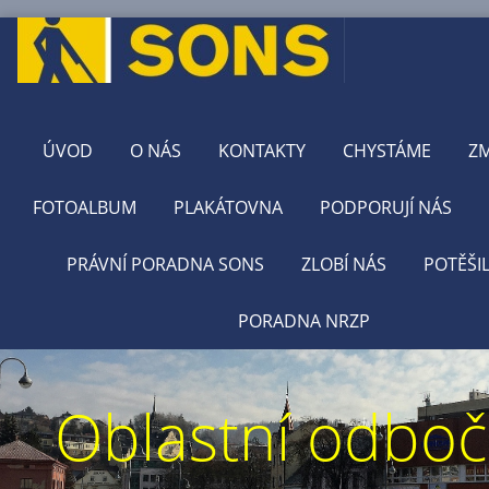
ÚVOD
O NÁS
KONTAKTY
CHYSTÁME
Z
FOTOALBUM
PLAKÁTOVNA
PODPORUJÍ NÁS
PRÁVNÍ PORADNA SONS
ZLOBÍ NÁS
POTĚŠI
PORADNA NRZP
Oblastní odbo