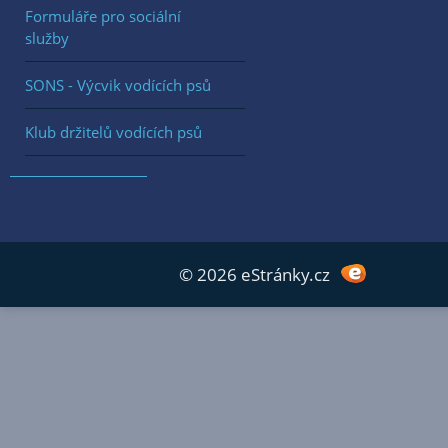
Formuláře pro sociální
služby
SONS - Výcvik vodících psů
Klub držitelů vodících psů
© 2026 eStránky.cz