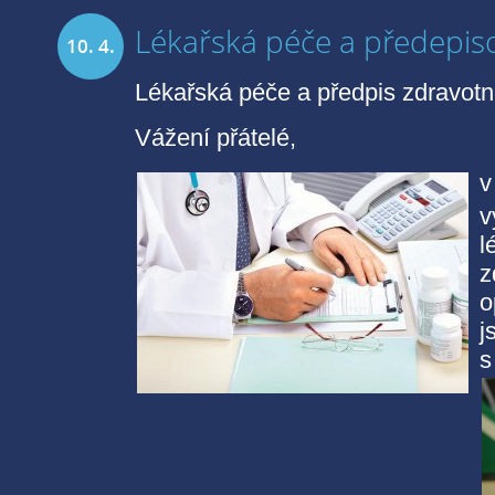
Lékařská péče a předepiso
10. 4.
Lékařská péče a předpis zdravot
2020
Vážení přátelé,
v
v
l
z
o
j
s