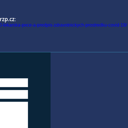
rzp.cz
:
20-lekarska-pece-a-predpis-zdravotnickych-prostredku-covid-19/