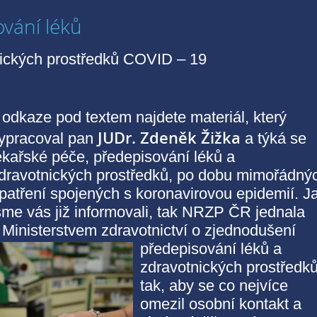
vání léků
nických prostředků COVID – 19
 odkaze pod textem najdete materiál, který
JUDr. Zdeněk Žižka
ypracoval pan
a týká se
ékařské péče, předepisování léků a
dravotnických prostředků, po dobu mimořádný
patření spojených s koronavirovou epidemií. J
sme vás již informovali, tak NRZP ČR jednala
 Ministerstvem zdravotnictví o zjednodušení
předepisování léků a
zdravotnických prostředk
tak, aby se co nejvíce
omezil osobní kontakt a