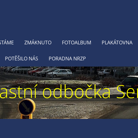
STÁME
ZMÁKNUTO
FOTOALBUM
PLAKÁTOVNA
POTĚŠILO NÁS
PORADNA NRZP
astní odbočka Se