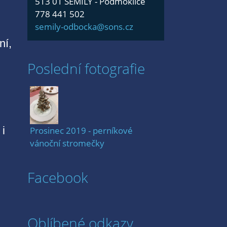
513 01 SEMILY - Podmoklice
778 441 502
semily-odbocka@sons.cz
ní,
Poslední fotografie
 i
Prosinec 2019 - perníkové
vánoční stromečky
Facebook
Oblíbené odkazy