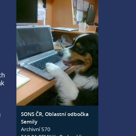
ch
ak
SONS ČR, Oblastní odbočka
ů
Semily
Archivní 570