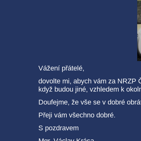
Vážení přátelé,
dovolte mi, abych vám za NRZP ČR
když budou jiné, vzhledem k okol
Doufejme, že vše se v dobré obrát
Přeji vám všechno dobré.
S pozdravem
Mgr. Václav Krása