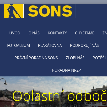
ÚVOD
O NÁS
KONTAKTY
CHYSTÁME
Z
FOTOALBUM
PLAKÁTOVNA
PODPORUJÍ NÁS
PRÁVNÍ PORADNA SONS
ZLOBÍ NÁS
POTĚŠI
PORADNA NRZP
Oblastní odbo