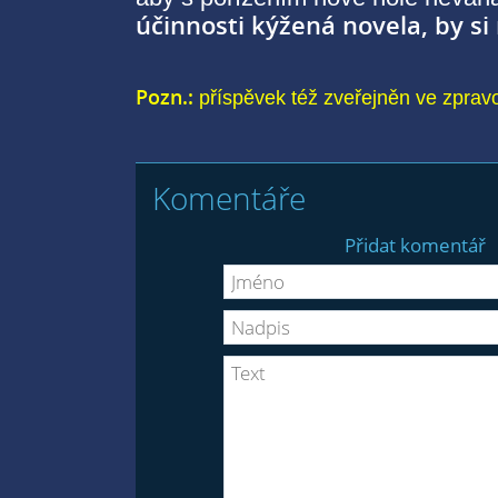
účinnosti kýžená novela, by si 
Pozn.:
příspěvek též zveřejněn ve zprav
Komentáře
Přidat komentář