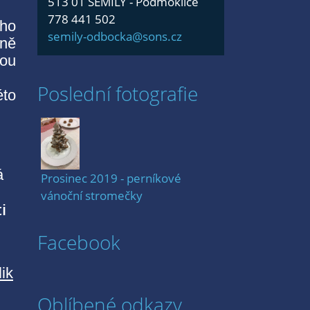
513 01 SEMILY - Podmoklice
778 441 502
ího
semily-odbocka@sons.cz
bně
dou
Poslední fotografie
éto
á
Prosinec 2019 - perníkové
vánoční stromečky
i
Facebook
ik
Oblíbené odkazy