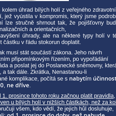
e kolem úhrad bílých holí z veřejného zdravotn
í, jež vyústila v kompromis, který jsme podro
í lze stručně shrnout tak, že pojišťovny bu
gnalizačních a orientačních,
avýšení úhrady, ale na některé typy holí v t
uset částku v řádu stokorun doplatit.
k musí stát součástí zákona. Jeho návrh
rtním připomínkovým řízením, po vypořádání
áda a poslat jej do Poslanecké sněmovny, kter
 a tak dále. Zkrátka, Nenastanou-li
nabytí
účinnost
ané komplikace, počítá se s
m
20
ne dříve
,
.
 1. prosince tohoto roku začnou platit pravidla,
en u bílých holí v nižších částkách, než za kol
učuji všem, kdo vědí, že jejich hůl dosluhuje,
od 1. prosince do doby, než nabude
li;