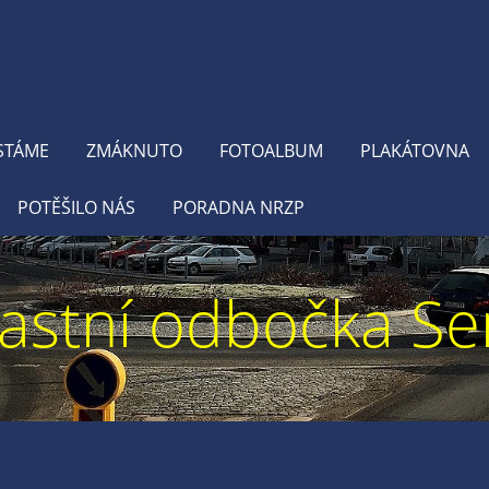
STÁME
ZMÁKNUTO
FOTOALBUM
PLAKÁTOVNA
POTĚŠILO NÁS
PORADNA NRZP
astní odbočka Se