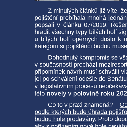
Z minulých článků již víte, ž
pojištění probíhala mnohá jednán
popsali v článku 07/2019. Řešen
hradit všechny typy bílých holí si
u bílých holí opěrných došlo k n
kategorií si pojištěnci budou m
Dohodnutý kompromis se vša
v současnosti prochází mezireso
připomínek návrh musí schválit vl
jej po schválení odešle do Senátu,
v legislativním procesu neočekáv
novely
v polovině roku 20
této
Co to v praxi znamená?
Od
podle kterých bude úhrada pojišťov
budou hole prodávány.
Proto dopor
aby s pořízením nové hole neváha