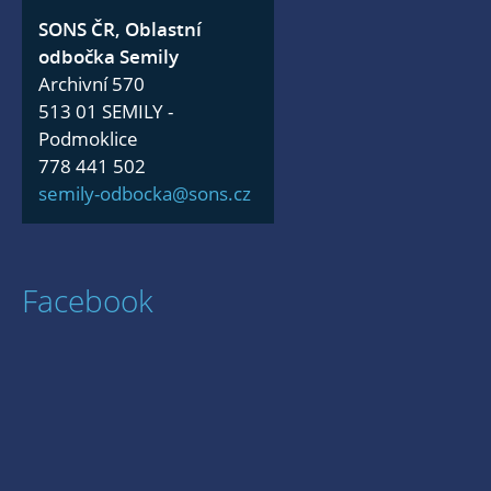
SONS ČR, Oblastní
odbočka Semily
Archivní 570
513 01 SEMILY -
Podmoklice
778 441 502
semily-odbocka@sons.cz
Facebook