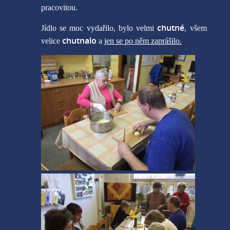
pracovitou.
chutné
Jídlo se moc vydařilo, bylo velmi
, všem
chutnalo
velice
a j
en se po něm zaprášilo.