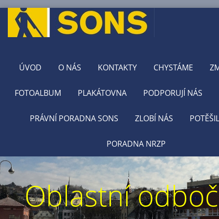
ÚVOD
O NÁS
KONTAKTY
CHYSTÁME
Z
FOTOALBUM
PLAKÁTOVNA
PODPORUJÍ NÁS
PRÁVNÍ PORADNA SONS
ZLOBÍ NÁS
POTĚŠI
PORADNA NRZP
Oblastní odbo