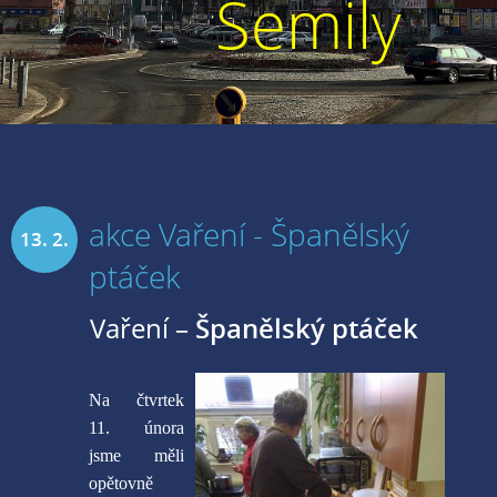
Semily
akce Vaření - Španělský
13. 2.
ptáček
2016
Vaření –
Španělský ptáček
Na čtvrtek
11. února
jsme měli
opětovně