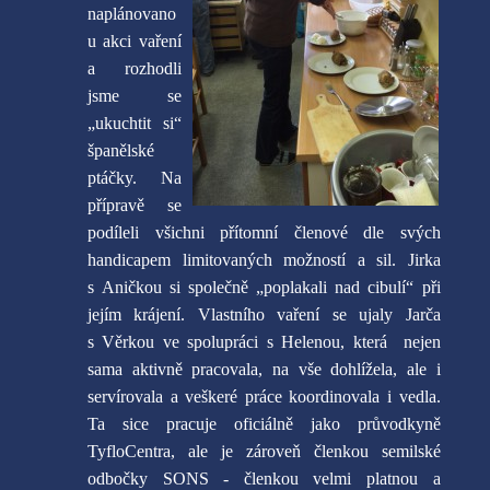
naplánovano
u akci vaření
a rozhodli
jsme se
„ukuchtit si“
španělské
ptáčky. Na
přípravě se
podíleli všichni přítomní členové dle svých
handicapem limitovaných možností a sil. Jirka
s Aničkou si společně „poplakali nad cibulí“ při
jejím krájení. Vlastního vaření se ujaly Jarča
s Věrkou ve spolupráci s Helenou, která nejen
sama aktivně pracovala, na vše dohlížela, ale i
servírovala a veškeré práce koordinovala i vedla.
Ta sice pracuje oficiálně jako průvodkyně
TyfloCentra, ale je zároveň členkou semilské
odbočky SONS - členkou velmi platnou a