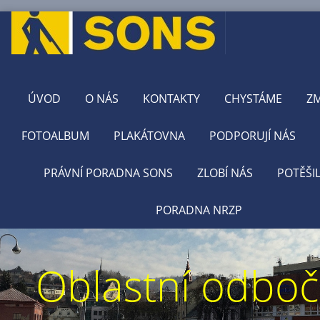
ÚVOD
O NÁS
KONTAKTY
CHYSTÁME
Z
FOTOALBUM
PLAKÁTOVNA
PODPORUJÍ NÁS
PRÁVNÍ PORADNA SONS
ZLOBÍ NÁS
POTĚŠI
PORADNA NRZP
Oblastní odbo