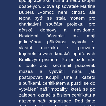
spolupráce školních tříd nebo skupin
dospělých. Slova spisovatele Martina
Bubera „Pomoc není ctnost, ale
tepna bytí“ se stala mottem pro
charitativní součást projektu pro
dětské domovy a nevidomé.
Nevidomí účastníci tak mají
jedinečnou příležitost vytvořit si
vlastní mozaiku s použitím
trojúhelníkových kousků opatřených
Braillovým písmem. Po příjezdu nás
s touto akcí seznámil pracovník
muzea a vysvětlil nám, jak
postupovat. Koupili jsme si kazetu
s buňkami, certifikátem a pustili se do
vytváření naší mozaiky, která se po
zalepení označila číslem certifikátu a
názvem naší organizace. Pod tímto