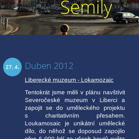
Semily
Duben 2012
27. 4.
Liberecké muzeum - Lokamozaic
2012
Tentokrát jsme měli v plánu navštívit
Severočeské muzeum v Liberci a
zapojit se do uměleckého projektu
s charitativním přesahem.
Loukamosaic je unikátní umělecké
dílo, do něhož se doposud zapojilo
přes 6 000 lidí ze všech koutů světa