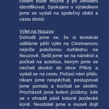
číslem bude možné ji po umístění
identifikovat. Spokojeni s výsledkem
jsme se vydali na společný oběd a
cestu domů.
Výlet na Nouzov
Dohodli jsme se, že si tentokrát
uděláme pěší výlet na Cimrmanovu
nejníže položenou rozhlednu na
Nouzově. Sešli jsme se na náměstí a
počkali na autobus, kterým jsme se
nechali dovézt do obce Příkrý a
vydali se na cestu. Počasí nám přálo,
nikam jsme nespěchali, postupovali
jsme pomalu a kochali se okolím.
Procházeli jsme kolem jízdárny, kde
se v ohradě pásli krásné jezdecké
koně. Neodolali jsme a museli dojít