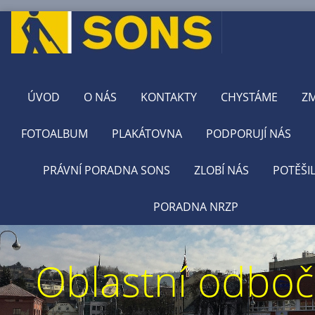
ÚVOD
O NÁS
KONTAKTY
CHYSTÁME
Z
FOTOALBUM
PLAKÁTOVNA
PODPORUJÍ NÁS
PRÁVNÍ PORADNA SONS
ZLOBÍ NÁS
POTĚŠI
PORADNA NRZP
Oblastní odbo