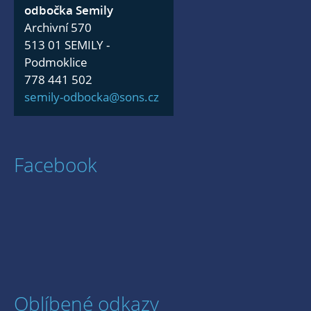
odbočka Semily
Archivní 570
513 01 SEMILY -
Podmoklice
778 441 502
semily-odbocka@sons.cz
Facebook
Oblíbené odkazy