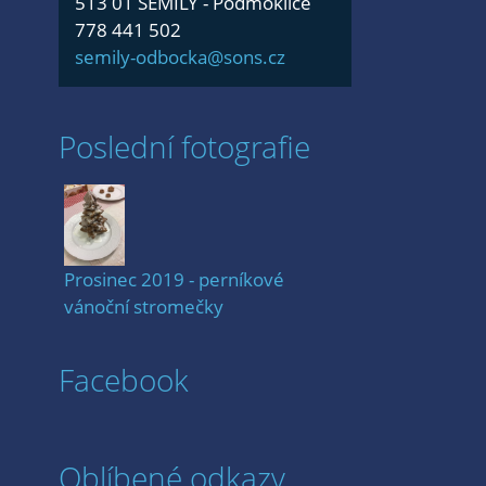
513 01 SEMILY - Podmoklice
778 441 502
semily-odbocka@sons.cz
Poslední fotografie
Prosinec 2019 - perníkové
vánoční stromečky
Facebook
Oblíbené odkazy