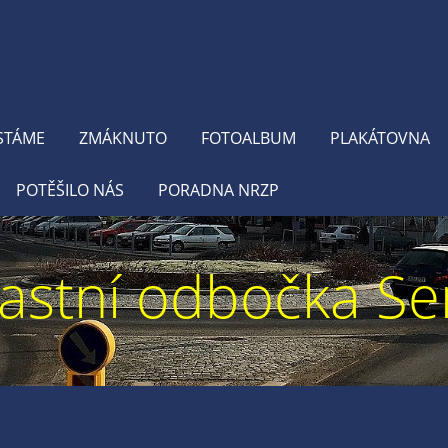
STÁME
ZMÁKNUTO
FOTOALBUM
PLAKÁTOVNA
POTĚŠILO NÁS
PORADNA NRZP
astní odbočka Se