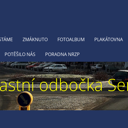
STÁME
ZMÁKNUTO
FOTOALBUM
PLAKÁTOVNA
POTĚŠILO NÁS
PORADNA NRZP
astní odbočka Se