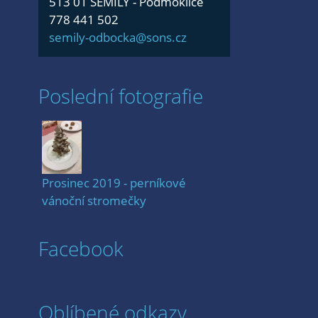
513 01 SEMILY - Podmoklice
778 441 502
semily-odbocka@sons.cz
Poslední fotografie
Prosinec 2019 - perníkové
vánoční stromečky
Facebook
Oblíbené odkazy