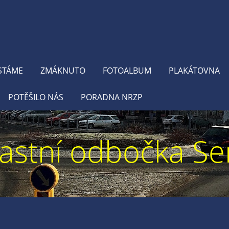
STÁME
ZMÁKNUTO
FOTOALBUM
PLAKÁTOVNA
POTĚŠILO NÁS
PORADNA NRZP
astní odbočka Se